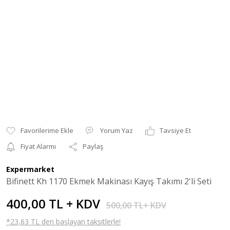
Yorum Yaz
Tavsiye Et
Fiyat Alarmı
Paylaş
Expermarket
Bifinett Kh 1170 Ekmek Makinası Kayış Takımı 2'li Seti
400,00 TL + KDV
500,00 TL+ KDV
*23,63 TL den başlayan taksitlerle!