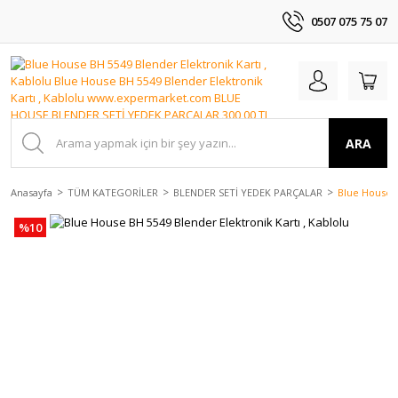
0507 075 75 07
ARA
Anasayfa
TÜM KATEGORİLER
BLENDER SETİ YEDEK PARÇALAR
Blue House B
%10