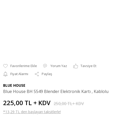
Yorum Yaz
Tavsiye Et
Fiyat Alarmı
Paylaş
BLUE HOUSE
Blue House BH 5549 Blender Elektronik Kartı , Kablolu
225,00 TL + KDV
250,00 TL+ KDV
*13,29 TL den başlayan taksitlerle!