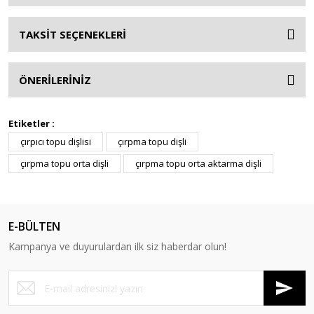
TAKSİT SEÇENEKLERİ
ÖNERİLERİNİZ
Etiketler :
çırpıcı topu dişlisi
çırpma topu dişli
çırpma topu orta dişli
çırpma topu orta aktarma dişli
E-BÜLTEN
Kampanya ve duyurulardan ilk siz haberdar olun!