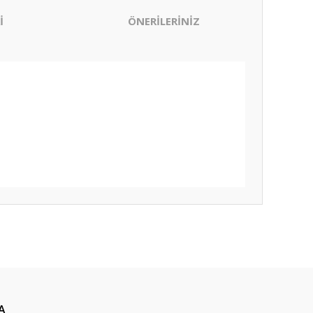
İ
ÖNERİLERİNİZ
ıza iletebilirsiniz.
A