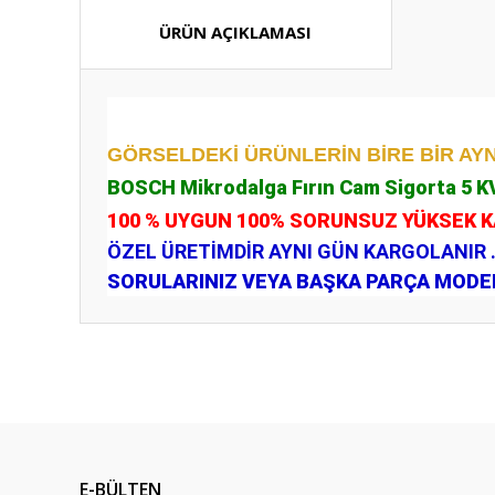
ÜRÜN AÇIKLAMASI
GÖRSELDEKİ ÜRÜNLERİN BİRE BİR AYN
BOSCH Mikrodalga Fırın Cam Sigorta 5 KV
100 % UYGUN 100% SORUNSUZ YÜKSEK 
ÖZEL ÜRETİMDİR AYNI GÜN KARGOLANIR 
SORULARINIZ VEYA BAŞKA PARÇA MODELL
Bu ürünün fiyat bilgisi, resim, ürün açıklamalarında ve diğ
Görüş ve önerileriniz için teşekkür ederiz.
Ürün resmi kalitesiz, bozuk veya görüntülenemiyor.
Ürün açıklamasında eksik bilgiler bulunuyor.
E-BÜLTEN