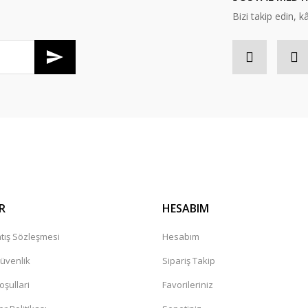
Bizi takip edin, kâr
Gönder
R
HESABIM
tış Sözleşmesi
Hesabım
Güvenlik
Sipariş Takip
oşullari
Favorileriniz