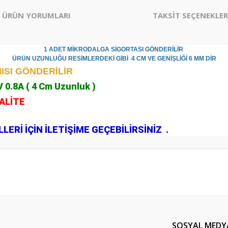
ÜRÜN YORUMLARI
TAKSİT SEÇENEKLER
1 ADET MİKRODALGA SİGORTASI GÖNDERİLİR
ÜRÜN UZUNLUĞU RESİMLERDEKİ GİBİ 4 CM VE GENİŞLİĞİ 6 MM DİR
ISI GÖNDERİLİR
 0.8A ( 4 Cm Uzunluk )
KALİTE
.
ERİ İÇİN İLETİŞİME GEÇEBİLİRSİNİZ .
er konularda yetersiz gördüğünüz noktaları öneri formunu kullanarak tarafım
Bu ürüne ilk yorumu siz yapın!
Yorum Yaz
SOSYAL MEDY