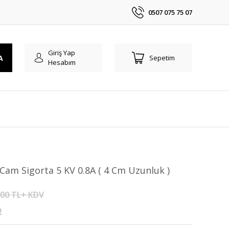
0507 075 75 07
Giriş Yap
A
Sepetim
Hesabım
Cam Sigorta 5 KV 0.8A ( 4 Cm Uzunluk )
,00 TL+ KDV
!