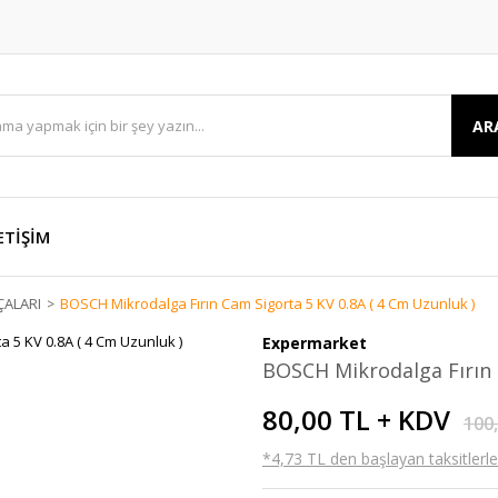
AR
ETİŞİM
ÇALARI
BOSCH Mikrodalga Fırın Cam Sigorta 5 KV 0.8A ( 4 Cm Uzunluk )
Expermarket
BOSCH Mikrodalga Fırın 
80,00 TL + KDV
100
*4,73 TL den başlayan taksitlerle