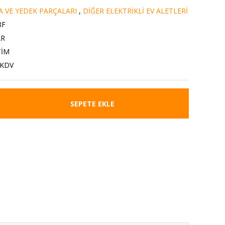
A VE YEDEK PARÇALARI
,
DİĞER ELEKTRİKLİ EV ALETLERİ
8F
AR
TİM
 KDV
SEPETE EKLE