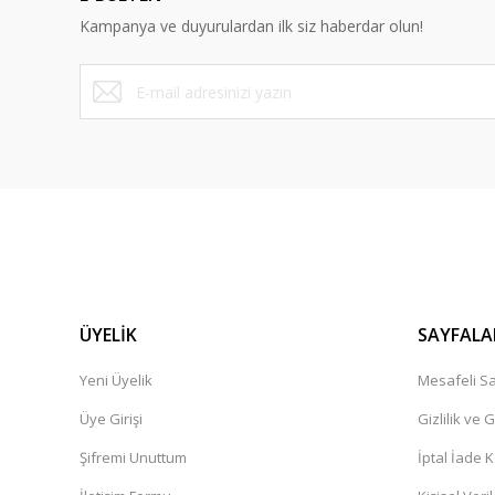
Ürün bilgilerinde hatalar bulunuyor.
Kampanya ve duyurulardan ilk siz haberdar olun!
Ürün fiyatı diğer sitelerden daha pahalı.
Bu ürüne benzer farklı alternatifler olmalı.
ÜYELİK
SAYFALA
Yeni Üyelik
Mesafeli Sa
Üye Girişi
Gizlilik ve 
Şifremi Unuttum
İptal İade K