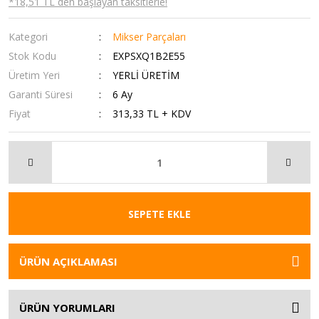
*18,51 TL den başlayan taksitlerle!
Kategori
Mikser Parçaları
Stok Kodu
EXPSXQ1B2E55
Üretim Yeri
YERLİ ÜRETİM
Garanti Süresi
6 Ay
Fiyat
313,33 TL + KDV
SEPETE EKLE
ÜRÜN AÇIKLAMASI
ÜRÜN YORUMLARI