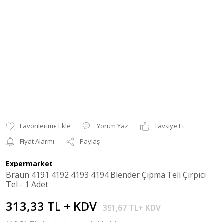
Yorum Yaz
Tavsiye Et
Fiyat Alarmı
Paylaş
Expermarket
Braun 4191 4192 4193 4194 Blender Çıpma Teli Çırpıcı
Tel - 1 Adet
313,33 TL + KDV
391,67 TL+ KDV