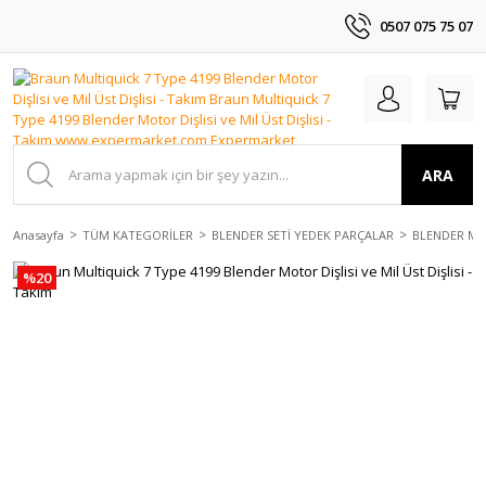
0507 075 75 07
ARA
Anasayfa
TÜM KATEGORİLER
BLENDER SETİ YEDEK PARÇALAR
BLENDER MO
%20