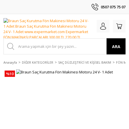
0507 075 75 07
ARA
Anasayfa
DİĞER KATEGORİLER
SAÇ DÜZLEŞTRİCİ VE KİŞİSEL BAKIM
FÖN MAK
%10