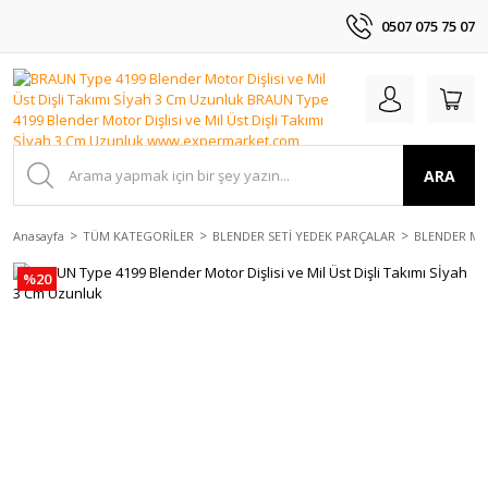
0507 075 75 07
ARA
Anasayfa
TÜM KATEGORİLER
BLENDER SETİ YEDEK PARÇALAR
BLENDER MO
%20