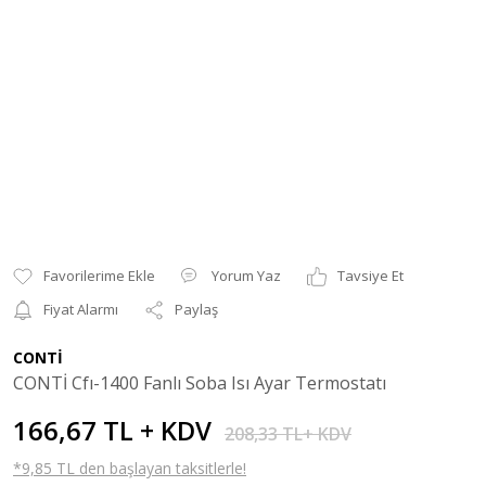
Yorum Yaz
Tavsiye Et
Fiyat Alarmı
Paylaş
CONTİ
CONTİ Cfı-1400 Fanlı Soba Isı Ayar Termostatı
166,67 TL + KDV
208,33 TL+ KDV
*9,85 TL den başlayan taksitlerle!