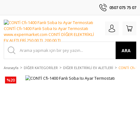
0507 075 75 07
ARA
Anasayfa
DİĞER KATEGORİLER
DİĞER ELEKTRİKLİ EV ALETLERİ
CONTİ Cfı-14
%20