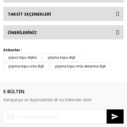
TAKSİT SEÇENEKLERİ
ÖNERİLERİNİZ
Etiketler :
çırpıcı topu dişlisi
çırpma topu dişli
çırpma topu orta dişli
çırpma topu orta aktarma dişli
E-BÜLTEN
Kampanya ve duyurulardan ilk siz haberdar olun!