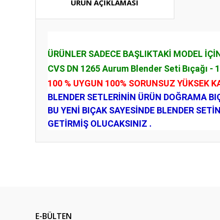
ÜRÜN AÇIKLAMASI
ÜRÜNLER SADECE BAŞLIKTAKİ MODEL İÇİN
CVS DN 1265 Aurum Blender Seti Bıçağı - 
100 % UYGUN 100% SORUNSUZ YÜKSEK K
BLENDER SETLERİNİN ÜRÜN DOĞRAMA BIÇ
BU YENİ BIÇAK SAYESİNDE BLENDER SETİ
GETİRMİŞ OLUCAKSINIZ .
Bu ürünün fiyat bilgisi, resim, ürün açıklamalarında ve diğ
Görüş ve önerileriniz için teşekkür ederiz.
Ürün resmi kalitesiz, bozuk veya görüntülenemiyor.
Ürün açıklamasında eksik bilgiler bulunuyor.
E-BÜLTEN
Ürün bilgilerinde hatalar bulunuyor.