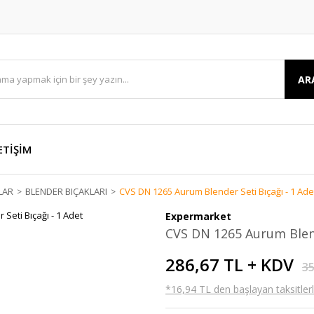
AR
ETİŞİM
LAR
BLENDER BIÇAKLARI
CVS DN 1265 Aurum Blender Seti Bıçağı - 1 Ade
Expermarket
CVS DN 1265 Aurum Blend
286,67 TL + KDV
35
*16,94 TL den başlayan taksitlerl