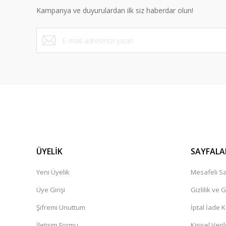
Kampanya ve duyurulardan ilk siz haberdar olun!
Ürün fiyatı diğer sitelerden daha pahalı.
Bu ürüne benzer farklı alternatifler olmalı.
ÜYELİK
SAYFALA
Yeni Üyelik
Mesafeli Sa
Üye Girişi
Gizlilik ve 
Şifremi Unuttum
İptal İade K
İletişim Formu
Kişisel Veril