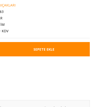
IÇAKLARI
63
AR
TİM
+ KDV
SEPETE EKLE