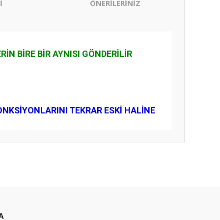
İ
ÖNERİLERİNİZ
N BİRE BİR AYNISI GÖNDERİLİR
ONKSİYONLARINI TEKRAR ESKİ HALİNE
ıza iletebilirsiniz.
A