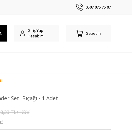
0507 075 75 07
Giriş Yap
A
Sepetim
Hesabım
t
er Seti Bıçağı - 1 Adet
8,33 TL+ KDV
e!