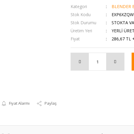
Kategori
BLENDER B
Stok Kodu
EXP6XZQW
Stok Durumu
STOKTA V
Üretim Yeri
YERLİ ÜRE
Fiyat
286,67 TL 
Fiyat Alarmı
Paylaş