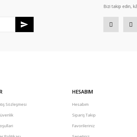
Bizi takip edin, kâr
Gönder
R
HESABIM
tış Sözleşmesi
Hesabım
Güvenlik
Sipariş Takip
oşullari
Favorileriniz
er Politikası
Sepetiniz