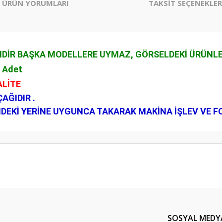
ÜRÜN YORUMLARI
TAKSİT SEÇENEKLER
DİR BAŞKA MODELLERE UYMAZ, GÖRSELDEKİ ÜRÜNLERİ
1 Adet
ALİTE
AĞIDIR .
NDEKİ YERİNE UYGUNCA TAKARAK MAKİNA İŞLEV VE F
er konularda yetersiz gördüğünüz noktaları öneri formunu kullanarak tarafım
Bu ürüne ilk yorumu siz yapın!
Yorum Yaz
SOSYAL MEDY