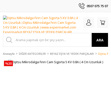
0507 075 75 07
ARA
Anasayfa
DİĞER KATEGORİLER
BEYAZ EŞYA VE YEDEK PARÇALARI
Dijitsu M
%20