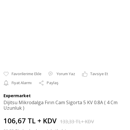
Yorum Yaz
Tavsiye Et
Fiyat Alarmı
Paylaş
Expermarket
Dijitsu Mikrodalga Fırın Cam Sigorta 5 KV 0.8A ( 4 Cm
Uzunluk )
106,67 TL + KDV
133,33 TL+ KDV