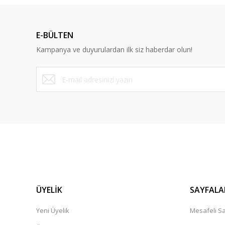
Ürün açıklamasında eksik bilgiler bulunuyor.
Ürün bilgilerinde hatalar bulunuyor.
E-BÜLTEN
Ürün fiyatı diğer sitelerden daha pahalı.
Kampanya ve duyurulardan ilk siz haberdar olun!
Bu ürüne benzer farklı alternatifler olmalı.
ÜYELİK
SAYFALA
Yeni Üyelik
Mesafeli Sa