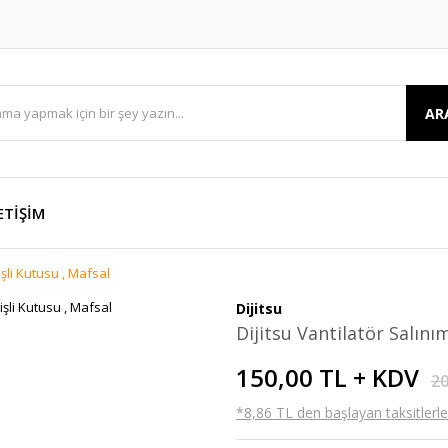
AR
ETİŞİM
işli Kutusu , Mafsal
Dijitsu
Dijitsu Vantilatör Salını
150,00 TL + KDV
20
*8,86 TL den başlayan taksitlerle