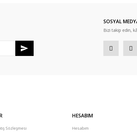
Yorum Yaz
SOSYAL MEDY
Bizi takip edin, kâr
Gönder
R
HESABIM
tış Sözleşmesi
Hesabım