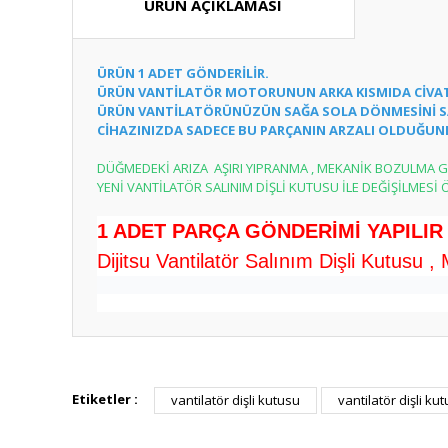
ÜRÜN AÇIKLAMASI
ÜRÜN 1 ADET GÖNDERİLİR.
ÜRÜN VANTİLATÖR MOTORUNUN ARKA KISMIDA CİVAT
ÜRÜN VANTİLATÖRÜNÜZÜN SAĞA SOLA DÖNMESİNİ S
CİHAZINIZDA SADECE BU PARÇANIN ARZALI OLDUĞUN
DÜĞMEDEKİ ARIZA AŞIRI YIPRANMA , MEKANİK BOZULMA G
YENİ VANTİLATÖR SALINIM DİŞLİ KUTUSU İLE DEĞİŞİLMESİ 
1 ADET PARÇA GÖNDERİMİ YAPILIR
Dijitsu Vantilatör Salınım Dişli Kutusu ,
Bu ürünün fiyat bilgisi, resim, ürün açıklamalarında ve diğ
Görüş ve önerileriniz için teşekkür ederiz.
Etiketler :
vantilatör dişli kutusu
vantilatör dişli ku
Ürün resmi kalitesiz, bozuk veya görüntülenemiyor.