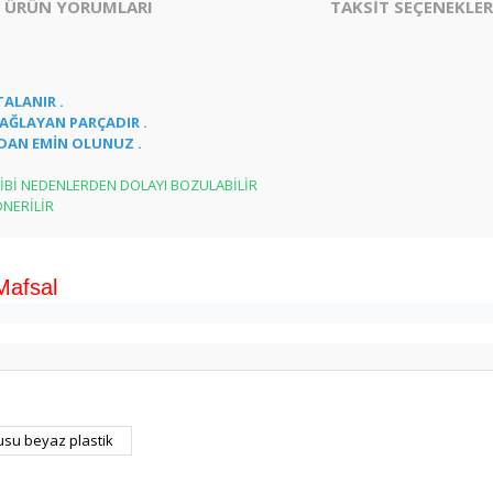
ÜRÜN YORUMLARI
TAKSİT SEÇENEKLER
ALANIR .
AĞLAYAN PARÇADIR .
DAN EMİN OLUNUZ .
İBİ NEDENLERDEN DOLAYI BOZULABİLİR
ÖNERİLİR
 Mafsal
er konularda yetersiz gördüğünüz noktaları öneri formunu kullanarak tarafım
tusu beyaz plastik
Bu ürüne ilk yorumu siz yapın!