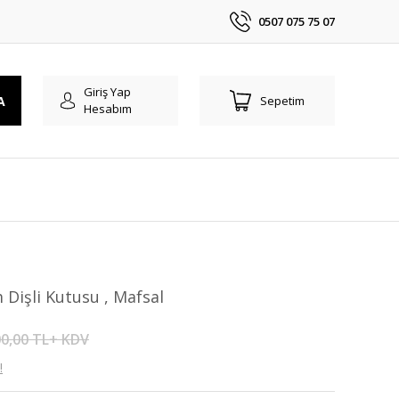
0507 075 75 07
Giriş Yap
A
Sepetim
Hesabım
m Dişli Kutusu , Mafsal
0,00 TL+ KDV
!