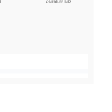
İ
ÖNERİLERİNİZ
ıza iletebilirsiniz.