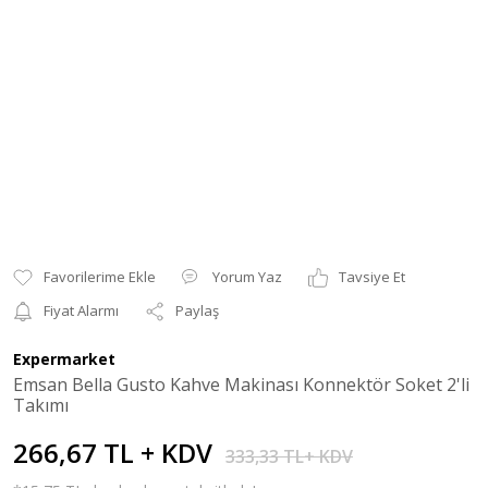
Yorum Yaz
Tavsiye Et
Fiyat Alarmı
Paylaş
Expermarket
Emsan Bella Gusto Kahve Makinası Konnektör Soket 2'li
Takımı
266,67 TL + KDV
333,33 TL+ KDV