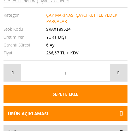
*15,75 TL den başlayan taksitlerle!
Kategori
ÇAY MAKİNASI ÇAYCI KETTLE YEDEK
PARÇALAR
Stok Kodu
SRAXT89524
Üretim Yeri
YURT DIŞI
Garanti Süresi
6 Ay
Fiyat
266,67 TL + KDV
SEPETE EKLE
ÜRÜN AÇIKLAMASI