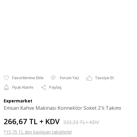
Yorum Yaz
Tavsiye Et
Fiyat Alarmı
Paylaş
Expermarket
Emsan Kahve Makinası Konnektör Soket 2'li Takımı
266,67 TL + KDV
333,33 TL+ KDV
*15,75 TL den başlayan taksitlerle!