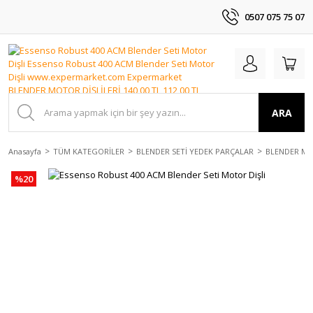
0507 075 75 07
ARA
Anasayfa
TÜM KATEGORİLER
BLENDER SETİ YEDEK PARÇALAR
BLENDER MO
%20