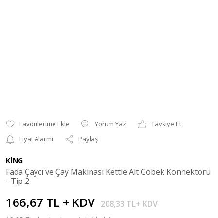
Yorum Yaz
Tavsiye Et
Fiyat Alarmı
Paylaş
KİNG
Fada Çaycı ve Çay Makinası Kettle Alt Göbek Konnektörü
- Tip 2
166,67 TL + KDV
208,33 TL+ KDV