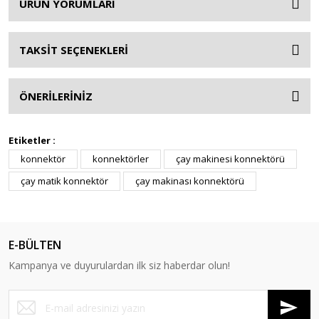
ÜRÜN YORUMLARI
TAKSİT SEÇENEKLERİ
ÖNERİLERİNİZ
Etiketler :
konnektör
konnektörler
çay makinesi konnektörü
çay matik konnektör
çay makinası konnektörü
E-BÜLTEN
Kampanya ve duyurulardan ilk siz haberdar olun!