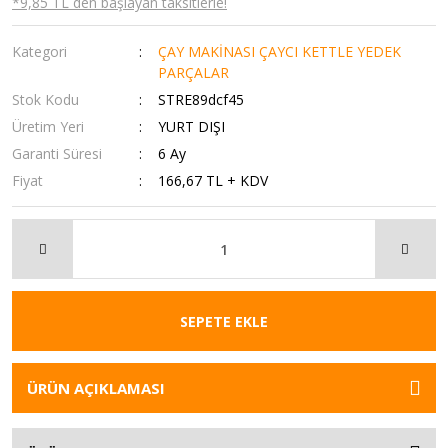
*9,85 TL den başlayan taksitlerle!
Kategori
ÇAY MAKİNASI ÇAYCI KETTLE YEDEK
PARÇALAR
Stok Kodu
STRE89dcf45
Üretim Yeri
YURT DIŞI
Garanti Süresi
6 Ay
Fiyat
166,67 TL + KDV
SEPETE EKLE
ÜRÜN AÇIKLAMASI