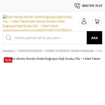
0507 075 75 07
ARA
Anasayfa
TÜM KATEGORİLER
RONDO DOĞRAYICI GRUBU PARÇALARI
Fakir
%20