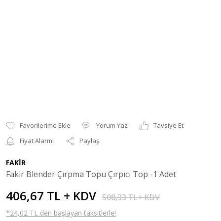
Yorum Yaz
Tavsiye Et
Fiyat Alarmı
Paylaş
FAKİR
Fakir Blender Çırpma Topu Çırpıcı Top -1 Adet
406,67 TL + KDV
508,33 TL+ KDV
*24,02 TL den başlayan taksitlerle!