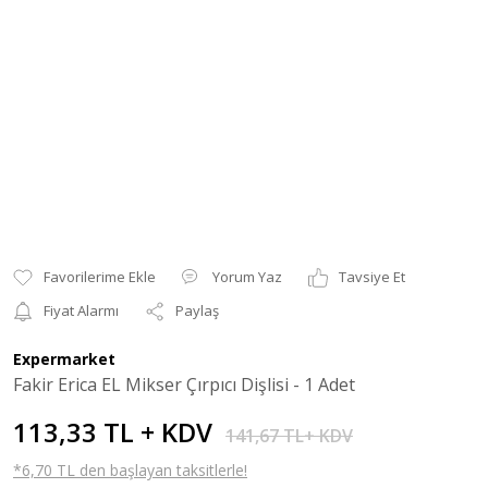
Yorum Yaz
Tavsiye Et
Fiyat Alarmı
Paylaş
Expermarket
Fakir Erica EL Mikser Çırpıcı Dişlisi - 1 Adet
113,33 TL + KDV
141,67 TL+ KDV
*6,70 TL den başlayan taksitlerle!