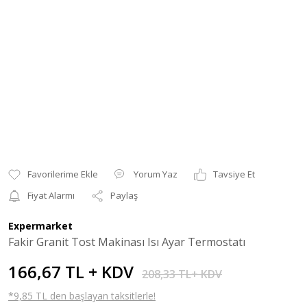
Yorum Yaz
Tavsiye Et
Fiyat Alarmı
Paylaş
Expermarket
Fakir Granit Tost Makinası Isı Ayar Termostatı
166,67 TL + KDV
208,33 TL+ KDV
*9,85 TL den başlayan taksitlerle!