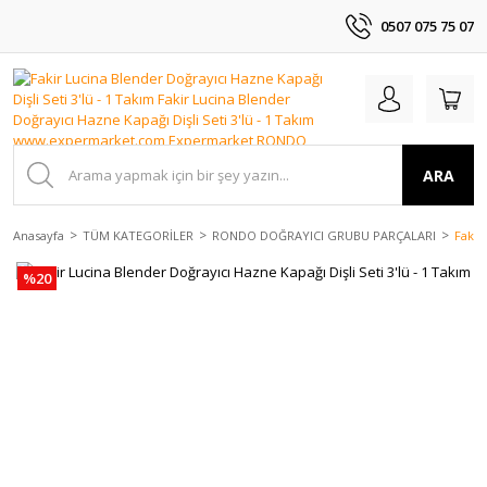
0507 075 75 07
ARA
Anasayfa
TÜM KATEGORİLER
RONDO DOĞRAYICI GRUBU PARÇALARI
Fakir
%20