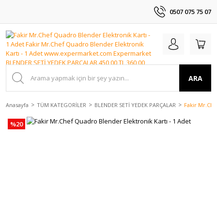
0507 075 75 07
ARA
Anasayfa
TÜM KATEGORİLER
BLENDER SETİ YEDEK PARÇALAR
Fakir Mr.Che
%20