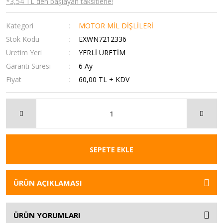
*3,54 TL den başlayan taksitlerle!
Kategori
MOTOR MİL DİŞLİLERİ
Stok Kodu
EXWN7212336
Üretim Yeri
YERLİ ÜRETİM
Garanti Süresi
6 Ay
Fiyat
60,00 TL + KDV
SEPETE EKLE
ÜRÜN AÇIKLAMASI
ÜRÜN YORUMLARI