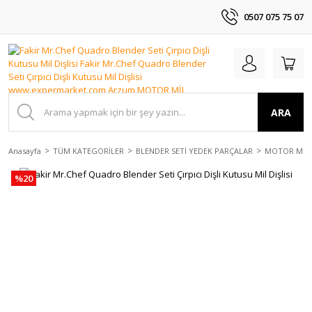
0507 075 75 07
ARA
Anasayfa
TÜM KATEGORİLER
BLENDER SETİ YEDEK PARÇALAR
MOTOR MİL D
%20