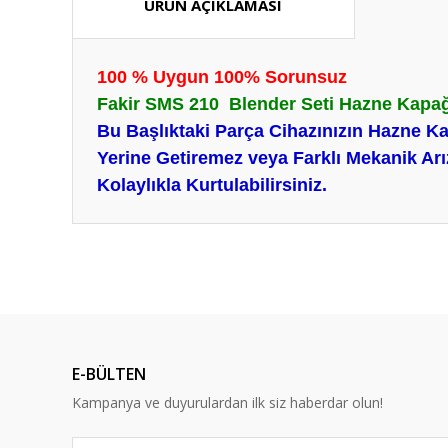
ÜRÜN AÇIKLAMASI
100 % Uygun 100% Sorunsuz
Fakir SMS 210 Blender Seti Hazne Kapağı
Bu Başlıktaki Parça Cihazınızın Hazne K
Yerine Getiremez veya Farklı Mekanik Arı
Kolaylıkla Kurtulabilirsiniz.
Bu ürünün fiyat bilgisi, resim, ürün açıklamalarında ve diğ
Görüş ve önerileriniz için teşekkür ederiz.
Ürün resmi kalitesiz, bozuk veya görüntülenemiyor.
Ürün açıklamasında eksik bilgiler bulunuyor.
E-BÜLTEN
Ürün bilgilerinde hatalar bulunuyor.
Kampanya ve duyurulardan ilk siz haberdar olun!
Ürün fiyatı diğer sitelerden daha pahalı.
Bu ürüne benzer farklı alternatifler olmalı.