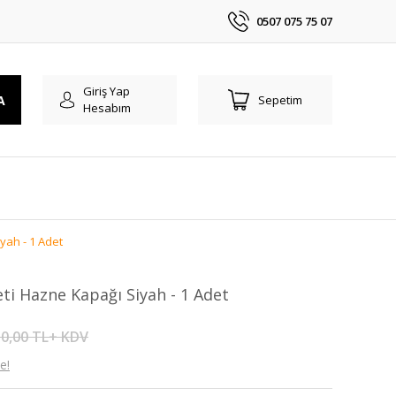
0507 075 75 07
Giriş Yap
A
Sepetim
Hesabım
yah - 1 Adet
ti Hazne Kapağı Siyah - 1 Adet
0,00 TL+ KDV
e!