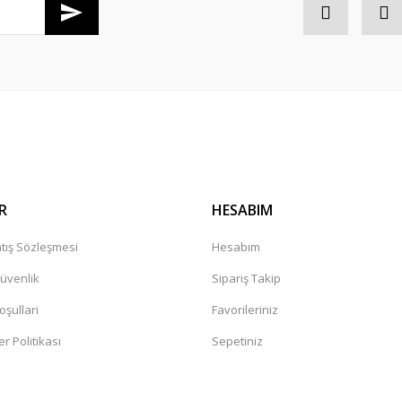
Gönder
R
HESABIM
tış Sözleşmesi
Hesabım
Güvenlik
Sipariş Takip
oşullari
Favorileriniz
er Politikası
Sepetiniz