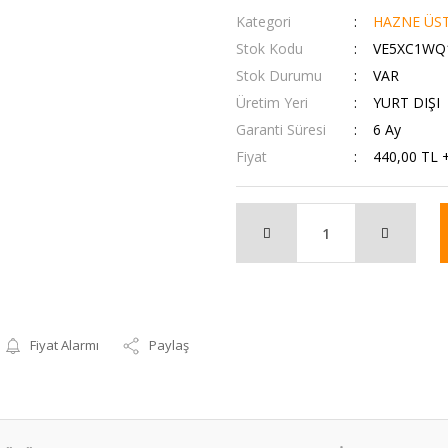
Kategori
HAZNE ÜS
Stok Kodu
VE5XC1WQ
Stok Durumu
VAR
Üretim Yeri
YURT DIŞI
Garanti Süresi
6 Ay
Fiyat
440,00 TL 
Fiyat Alarmı
Paylaş