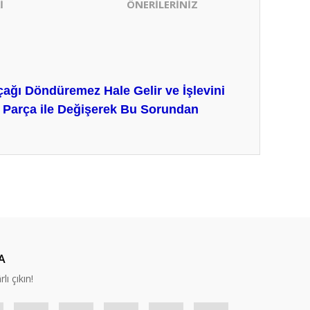
İ
ÖNERİLERİNİZ
ağı Döndüremez Hale Gelir ve İşlevini
n Parça
ile Değişerek
Bu Sorundan
ıza iletebilirsiniz.
A
lı çıkın!