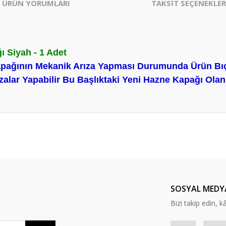
ÜRÜN YORUMLARI
TAKSİT SEÇENEKLER
 Siyah - 1 Adet
apağının Mekanik Arıza Yapması Durumunda Ürün Bıç
zalar Yapabilir Bu Başlıktaki Yeni Hazne Kapağı Ola
er konularda yetersiz gördüğünüz noktaları öneri formunu kullanarak tarafım
Bu ürüne ilk yorumu siz yapın!
Yorum Yaz
SOSYAL MEDY
Bizi takip edin, kâr