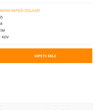
AZNE KAPAĞI DİŞLİLERİ
G5
AR
TİM
+ KDV
SEPETE EKLE