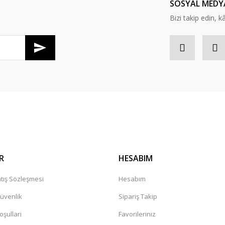
SOSYAL MEDY
Bizi takip edin, kâr
Gönder
R
HESABIM
tış Sözleşmesi
Hesabım
Güvenlik
Sipariş Takip
oşullari
Favorileriniz