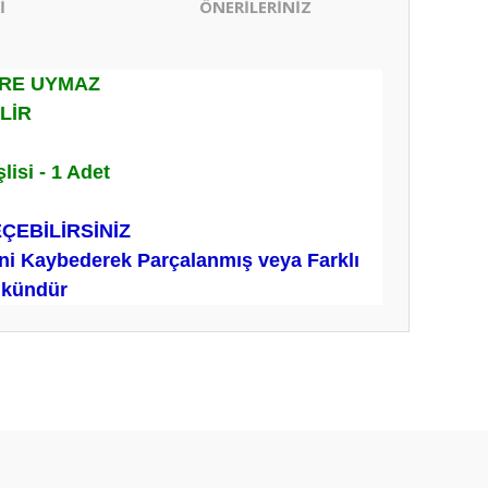
İ
ÖNERİLERİNİZ
ERE UYMAZ
İLİR
isi - 1 Adet
EÇEBİLİRSİNİZ
ini Kaybederek Parçalanmış veya Farklı
ümkündür
ıza iletebilirsiniz.