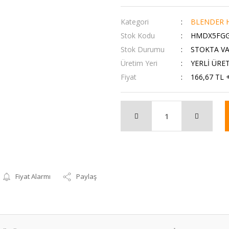
Kategori
BLENDER H
Stok Kodu
HMDX5FG
Stok Durumu
STOKTA V
Üretim Yeri
YERLİ ÜRE
Fiyat
166,67 TL 
Fiyat Alarmı
Paylaş