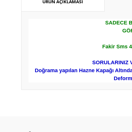
ÜRÜN AÇIKLAMASI
SADECE B
GÖR
Fakir Sms 4
SORULARINIZ 
Doğrama yapılan Hazne Kapağı Altında 
Deforml
Bu ürünün fiyat bilgisi, resim, ürün açıklamalarında ve diğ
Görüş ve önerileriniz için teşekkür ederiz.
Ürün resmi kalitesiz, bozuk veya görüntülenemiyor.
Ürün açıklamasında eksik bilgiler bulunuyor.