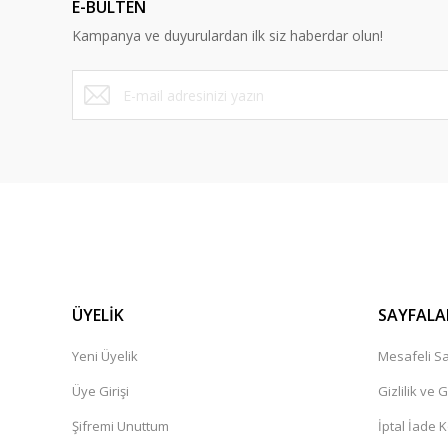
E-BÜLTEN
Ürün bilgilerinde hatalar bulunuyor.
Kampanya ve duyurulardan ilk siz haberdar olun!
Ürün fiyatı diğer sitelerden daha pahalı.
Bu ürüne benzer farklı alternatifler olmalı.
ÜYELİK
SAYFALA
Yeni Üyelik
Mesafeli Sa
Üye Girişi
Gizlilik ve 
Şifremi Unuttum
İptal İade K