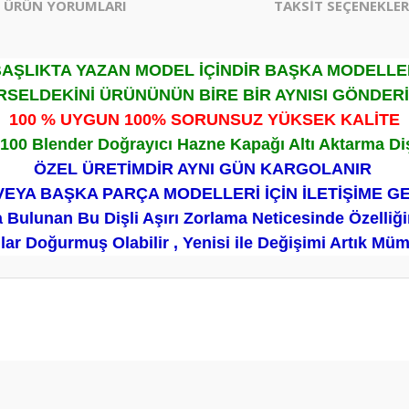
ÜRÜN YORUMLARI
TAKSİT SEÇENEKLER
AŞLIKTA YAZAN MODEL İÇİNDİR BAŞKA MODELL
SELDEKİNİ ÜRÜNÜNÜN BİRE BİR AYNISI GÖNDER
100 % UYGUN 100% SORUNSUZ YÜKSEK KALİTE
100 Blender Doğrayıcı Hazne Kapağı Altı Aktarma Dişl
ÖZEL ÜRETİMDİR AYNI GÜN KARGOLANIR
VEYA BAŞKA PARÇA MODELLERİ İÇİN İLETİŞİME G
Bulunan Bu Dişli Aşırı Zorlama Neticesinde Özelliğ
ar Doğurmuş Olabilir , Yenisi ile Değişimi Artık M
er konularda yetersiz gördüğünüz noktaları öneri formunu kullanarak tarafım
Bu ürüne ilk yorumu siz yapın!
Yorum Yaz