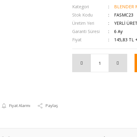
Kategori
BLENDER M
Stok Kodu
FASMC23
Üretim Yeri
YERLİ ÜRE
Garanti Süresi
6 Ay
Fiyat
145,83 TL 
Fiyat Alarmı
Paylaş