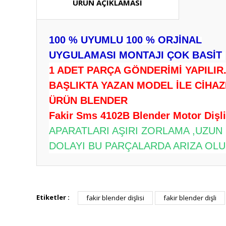
ÜRÜN AÇIKLAMASI
100 % UYUMLU 100 % ORJİNAL
UYGULAMASI MONTAJI ÇOK BASİT
1 ADET PARÇA GÖNDERİMİ YAPILIR
BAŞLIKTA YAZAN MODEL İLE CİHAZ
ÜRÜN BLENDER
Fakir Sms 4102B Blender Motor Dişlis
APARATLARI AŞIRI ZORLAMA ,UZUN
DOLAYI BU PARÇALARDA ARIZA OLUŞ
Bu ürünün fiyat bilgisi, resim, ürün açıklamalarında ve diğ
Görüş ve önerileriniz için teşekkür ederiz.
Etiketler :
fakir blender dişlisi
fakir blender dişli
Ürün resmi kalitesiz, bozuk veya görüntülenemiyor.