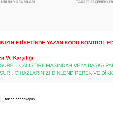
ÜRÜN YORUMLARI
TAKSİT SEÇENEKLER
.
INIZIN ETİKETİNDE YAZAN KODU KONTROL EDİ
i Ve Karşılığı
 SÜRELİ ÇALIŞTIRILMASINDAN VEYA BAŞKA P
UR . CİHAZLARINIZI DİNLENDİREREK VE DİK
er konularda yetersiz gördüğünüz noktaları öneri formunu kullanarak tarafım
fakir blender kaplin
Bu ürüne ilk yorumu siz yapın!