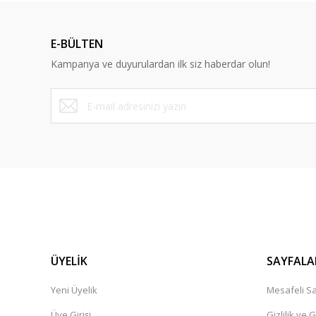
Ürün açıklamasında eksik bilgiler bulunuyor.
Ürün bilgilerinde hatalar bulunuyor.
E-BÜLTEN
Ürün fiyatı diğer sitelerden daha pahalı.
Kampanya ve duyurulardan ilk siz haberdar olun!
Bu ürüne benzer farklı alternatifler olmalı.
ÜYELİK
SAYFALA
Yeni Üyelik
Mesafeli Sa
Üye Girişi
Gizlilik ve 