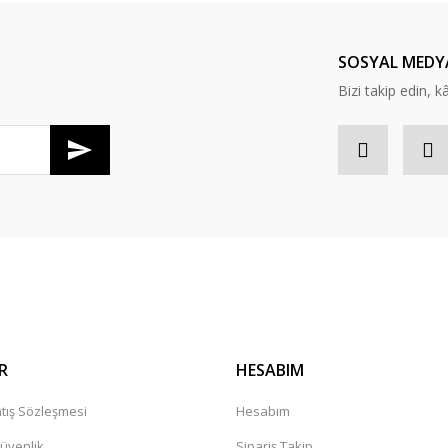
Yorum Yaz
SOSYAL MEDY
Bizi takip edin, kâr
Gönder
R
HESABIM
tış Sözleşmesi
Hesabım
Güvenlik
Sipariş Takip