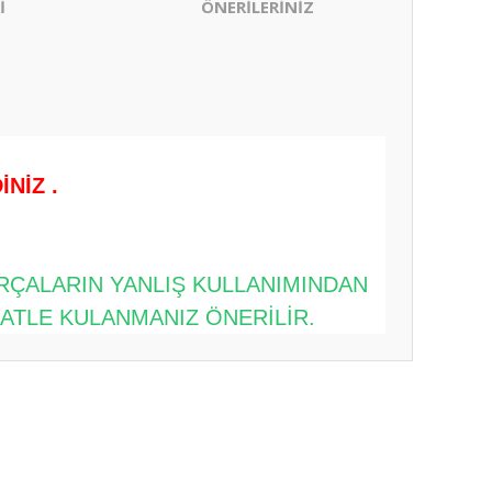
İ
ÖNERİLERİNİZ
NİZ .
ARÇALARIN YANLIŞ KULLANIMINDAN
KATLE KULANMANIZ ÖNERİLİR.
ıza iletebilirsiniz.