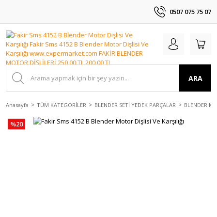
0507 075 75 07
ARA
Anasayfa
TÜM KATEGORİLER
BLENDER SETİ YEDEK PARÇALAR
BLENDER MO
%20