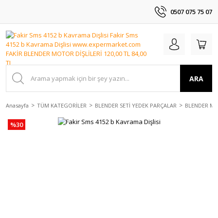
0507 075 75 07
ARA
Anasayfa
TÜM KATEGORİLER
BLENDER SETİ YEDEK PARÇALAR
BLENDER MO
%30