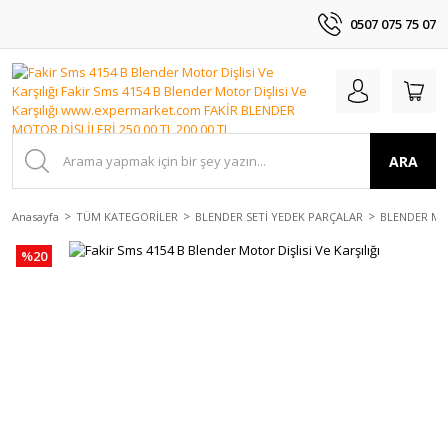
0507 075 75 07
ARA
Anasayfa
TÜM KATEGORİLER
BLENDER SETİ YEDEK PARÇALAR
BLENDER MO
%20