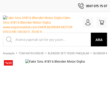
0507 075 75 07
ARA
Anasayfa
TÜM KATEGORİLER
BLENDER SETİ YEDEK PARÇALAR
BLENDER MO
%30