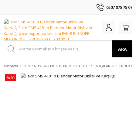
0507 075 75 07
ARA
Anasayfa
TÜM KATEGORİLER
BLENDER SETİ YEDEK PARÇALAR
BLENDER MO
%20