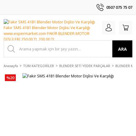
0507 075 75 07
ARA
Anasayfa
TÜM KATEGORİLER
BLENDER SETİ YEDEK PARÇALAR
BLENDER MO
%20