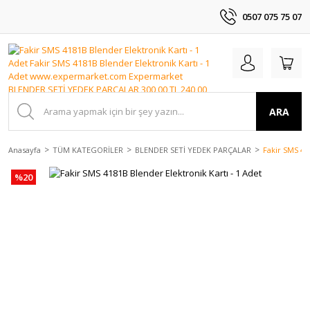
0507 075 75 07
ARA
Anasayfa
TÜM KATEGORİLER
BLENDER SETİ YEDEK PARÇALAR
Fakir SMS 41
%20