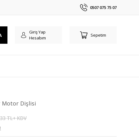
0507 075 75 07
Giriş Yap
A
Sepetim
Hesabım
 Motor Dişlisi
,33 TL+ KDV
!