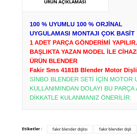
ÜRÜN AÇIKLAMASI
100 % UYUMLU 100 % ORJİNAL
UYGULAMASI MONTAJI ÇOK BASİT
1 ADET PARÇA GÖNDERİMİ YAPILIR
BAŞLIKTA YAZAN MODEL İLE CİHAZ
ÜRÜN BLENDER
Fakir Sms 4181B Blender Motor Dişli
SİNBO BLENDER SETİ İÇİN MOTOR 
KULLANIMINDAN DOLAYI BU PARÇA 
DİKKATLE KULANMANIZ ÖNERİLİR.
Bu ürünün fiyat bilgisi, resim, ürün açıklamalarında ve diğ
Görüş ve önerileriniz için teşekkür ederiz.
Etiketler :
fakir blender dişlisi
fakir blender dişli