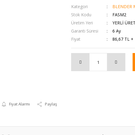
Kategori
BLENDER M
Stok Kodu
FASM2
Üretim Yeri
YERLİ ÜRE
Garanti Süresi
6 Ay
Fiyat
86,67 TL +
Fiyat Alarmı
Paylaş