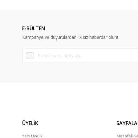
Ürün resmi kalitesiz, bozuk veya görüntülenemiyor.
Ürün açıklamasında eksik bilgiler bulunuyor.
Ürün bilgilerinde hatalar bulunuyor.
E-BÜLTEN
Ürün fiyatı diğer sitelerden daha pahalı.
Kampanya ve duyurulardan ilk siz haberdar olun!
Bu ürüne benzer farklı alternatifler olmalı.
ÜYELİK
SAYFALA
Yeni Üyelik
Mesafeli Sa