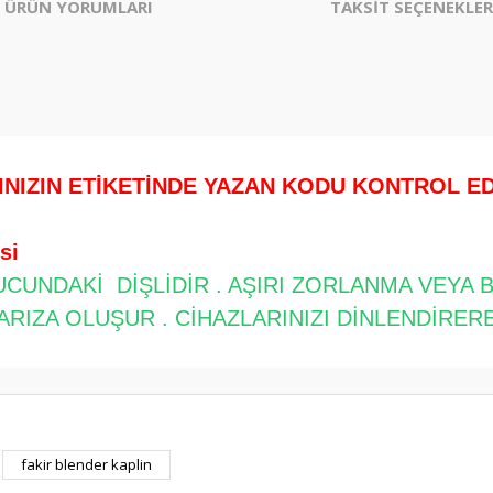
ÜRÜN YORUMLARI
TAKSİT SEÇENEKLER
.
INIZIN ETİKETİNDE YAZAN KODU KONTROL EDİ
si
UCUNDAKİ DİŞLİDİR . AŞIRI ZORLANMA VEYA 
ARIZA OLUŞUR . CİHAZLARINIZI DİNLENDİRER
er konularda yetersiz gördüğünüz noktaları öneri formunu kullanarak tarafım
fakir blender kaplin
Bu ürüne ilk yorumu siz yapın!