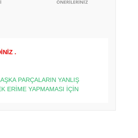
İ
ÖNERİLERİNİZ
NİZ .
BAŞKA PARÇALARIN YANLIŞ
EK ERİME YAPMAMASI İÇİN
ıza iletebilirsiniz.