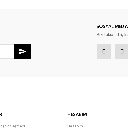
Yorum Yaz
SOSYAL MEDY
Bizi takip edin, kâr
Gönder
R
HESABIM
tış Sözleşmesi
Hesabım