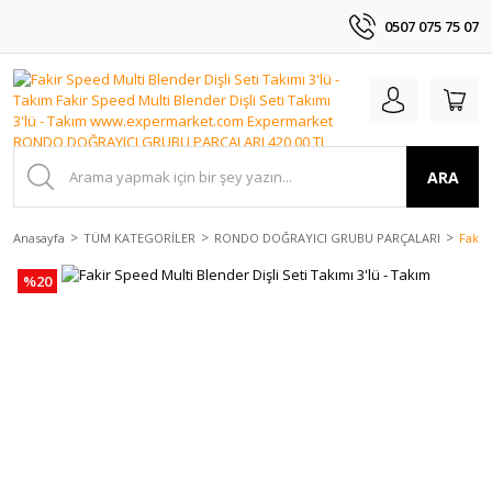
0507 075 75 07
ARA
Anasayfa
TÜM KATEGORİLER
RONDO DOĞRAYICI GRUBU PARÇALARI
Fakir
%20