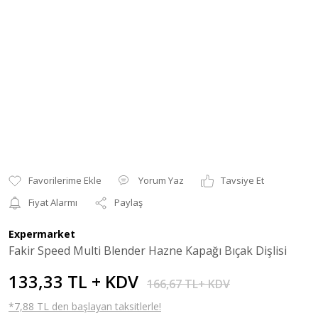
Yorum Yaz
Tavsiye Et
Fiyat Alarmı
Paylaş
Expermarket
Fakir Speed Multi Blender Hazne Kapağı Bıçak Dişlisi
133,33 TL + KDV
166,67 TL+ KDV
*7,88 TL den başlayan taksitlerle!