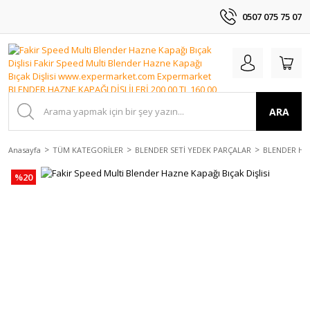
0507 075 75 07
ARA
Anasayfa
TÜM KATEGORİLER
BLENDER SETİ YEDEK PARÇALAR
BLENDER HAZ
%20