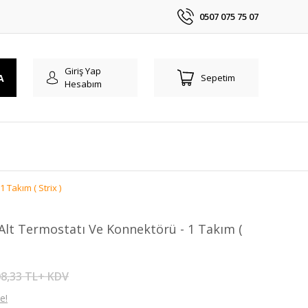
0507 075 75 07
Giriş Yap
A
Sepetim
Hesabım
 Takım ( Strix )
Alt Termostatı Ve Konnektörü - 1 Takım (
8,33 TL+ KDV
e!