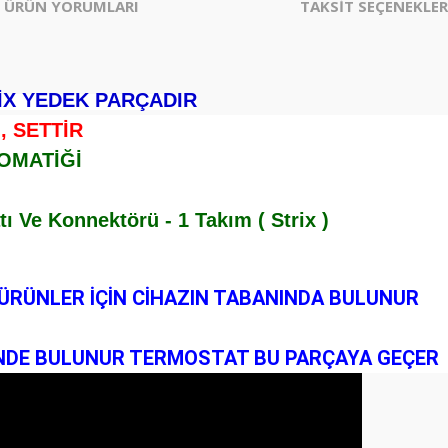
ÜRÜN YORUMLARI
TAKSİT SEÇENEKLER
İX YEDEK PARÇADIR
, SETTİR
TOMATİĞİ
ı Ve Konnektörü - 1 Takım ( Strix )
 ÜRÜNLER İÇİN CİHAZIN TABANINDA BULUNUR
ŞİNDE BULUNUR TERMOSTAT BU PARÇAYA GEÇER