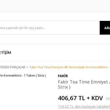
AR
ETİŞİM
E YEDEK PARÇALAR
Fakir Tea Time Emniyet Alt Termostatı Ve Konnektörü - 1
FAKİR
Fakir Tea Time Emniyet 
Strix )
406,67 TL + KDV
50
*24,02 TL den başlayan taksitlerl