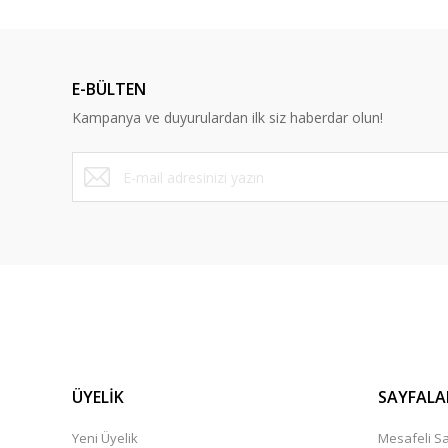
Ürün resmi kalitesiz, bozuk veya görüntülenemiyor.
Ürün açıklamasında eksik bilgiler bulunuyor.
Ürün bilgilerinde hatalar bulunuyor.
E-BÜLTEN
Ürün fiyatı diğer sitelerden daha pahalı.
Kampanya ve duyurulardan ilk siz haberdar olun!
Bu ürüne benzer farklı alternatifler olmalı.
ÜYELİK
SAYFALA
Yeni Üyelik
Mesafeli Sa