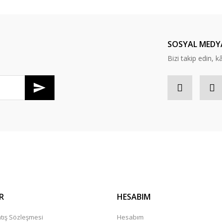
Yorum Yaz
SOSYAL MEDY
Bizi takip edin, kâr
Gönder
R
HESABIM
tış Sözleşmesi
Hesabım