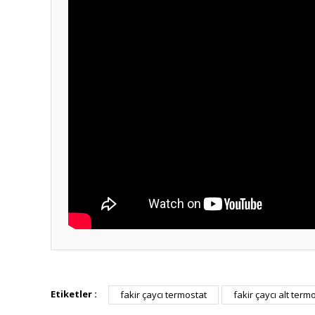
Bu ürünün fiyat bilgisi, resim, ürün açıklamalarında ve diğ
Görüş ve önerileriniz için teşekkür ederiz.
Etiketler :
fakir çaycı termostat
fakir çaycı alt term