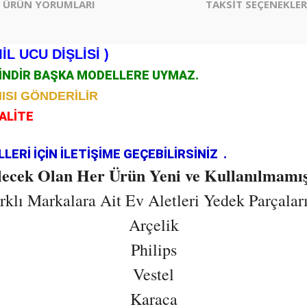
ÜRÜN YORUMLARI
TAKSİT SEÇENEKLER
L UCU DİŞLİSİ )
ÇİNDİR BAŞKA MODELLERE UYMAZ.
ISI GÖNDERİLİR
KALİTE
.
ERİ İÇİN İLETİŞİME GEÇEBİLİRSİNİZ .
ilecek Olan Her Ürün Yeni ve Kullanılmamış
lı Markalara Ait Ev Aletleri Yedek Parçaların
Arçelik
Philips
Vestel
Karaca