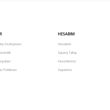
R
HESABIM
tış Sözleşmesi
Hesabım
Güvenlik
Sipariş Takip
oşullari
Favorileriniz
er Politikası
Sepetiniz