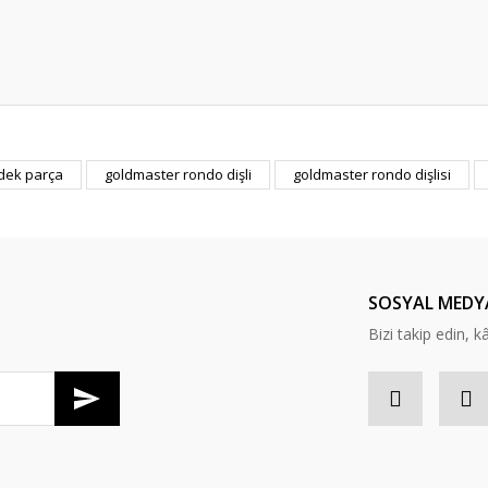
er konularda yetersiz gördüğünüz noktaları öneri formunu kullanarak tarafım
dek parça
goldmaster rondo dişli
goldmaster rondo dişlisi
Bu ürüne ilk yorumu siz yapın!
Yorum Yaz
SOSYAL MEDY
Bizi takip edin, kâr
Gönder