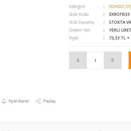
Kategori
RONDO DİŞ
Stok Kodu
EXROFB33
Stok Durumu
STOKTA V
Üretim Yeri
YERLİ ÜRE
Fiyat
73,33 TL +
Fiyat Alarmı
Paylaş