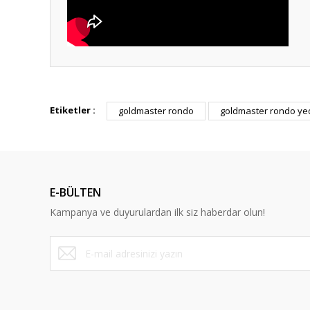
Bu ürünün fiyat bilgisi, resim, ürün açıklamalarında ve diğ
Görüş ve önerileriniz için teşekkür ederiz.
Etiketler :
goldmaster rondo
goldmaster rondo ye
Ürün resmi kalitesiz, bozuk veya görüntülenemiyor.
Ürün açıklamasında eksik bilgiler bulunuyor.
Ürün bilgilerinde hatalar bulunuyor.
E-BÜLTEN
Ürün fiyatı diğer sitelerden daha pahalı.
Kampanya ve duyurulardan ilk siz haberdar olun!
Bu ürüne benzer farklı alternatifler olmalı.