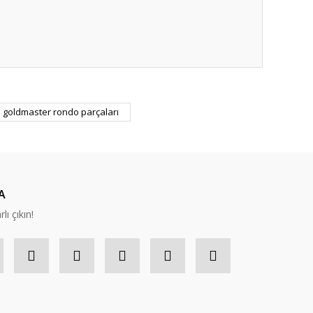
ıza iletebilirsiniz.
goldmaster rondo parçaları
A
lı çıkın!