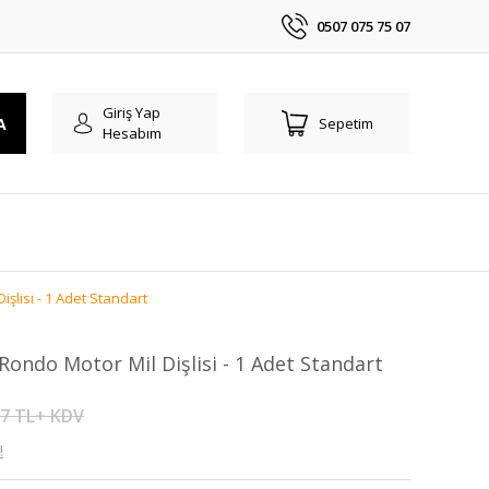
0507 075 75 07
Giriş Yap
A
Sepetim
Hesabım
lisi - 1 Adet Standart
ndo Motor Mil Dişlisi - 1 Adet Standart
67 TL+ KDV
!