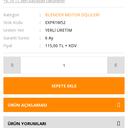
*6,79 TL den başlayan taksitlerle!
Kategori
BLENDER MOTOR DİŞLİLERİ
Stok Kodu
EXPR1W52
Üretim Yeri
YERLİ ÜRETİM
Garanti Süresi
6 Ay
Fiyat
115,00 TL + KDV
SEPETE EKLE
ÜRÜN AÇIKLAMASI
ÜRÜN YORUMLARI