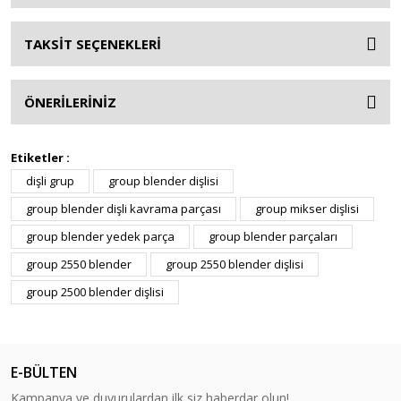
TAKSİT SEÇENEKLERİ
ÖNERİLERİNİZ
Etiketler :
dişli grup
group blender dişlisi
group blender dişli kavrama parçası
group mikser dişlisi
group blender yedek parça
group blender parçaları
group 2550 blender
group 2550 blender dişlisi
group 2500 blender dişlisi
E-BÜLTEN
Kampanya ve duyurulardan ilk siz haberdar olun!