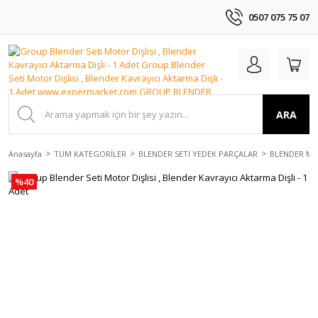
0507 075 75 07
ARA
Anasayfa
TÜM KATEGORİLER
BLENDER SETİ YEDEK PARÇALAR
BLENDER MO
%40