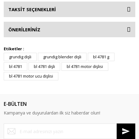
TAKSİT SEÇENEKLERİ
ÖNERİLERİNİZ
Etiketler :
grundig dişli
grundig blender dişli
bl 4781 g
bl 4781
bl 4781 dişli
bl 4781 motor dişlisi
bl 4781 motor ucu dişlisi
E-BÜLTEN
Kampanya ve duyurulardan ilk siz haberdar olun!