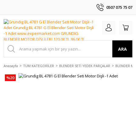
0507 075 75 07
ARA
Anasayfa
TÜM KATEGORİLER
BLENDER SETİ YEDEK PARÇALAR
BLENDER MO
%20