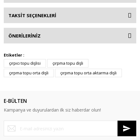
TAKSİT SEÇENEKLERİ
ÖNERİLERİNİZ
Etiketler :
çırpıcı topu dişlisi
çırpma topu dişli
çırpma topu orta dişli
çırpma topu orta aktarma dişli
E-BÜLTEN
Kampanya ve duyurulardan ilk siz haberdar olun!