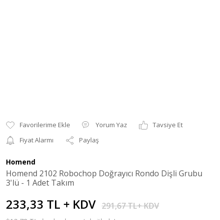
Yorum Yaz
Tavsiye Et
Fiyat Alarmı
Paylaş
Homend
Homend 2102 Robochop Doğrayıcı Rondo Dişli Grubu
3'lü - 1 Adet Takım
233,33 TL + KDV
291,67 TL+ KDV