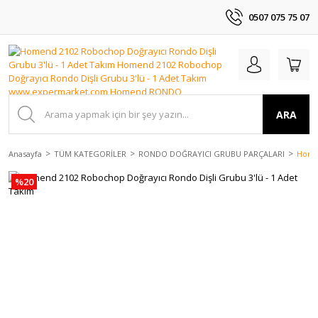
0507 075 75 07
ARA
Anasayfa
TÜM KATEGORİLER
RONDO DOĞRAYICI GRUBU PARÇALARI
Homen
%20