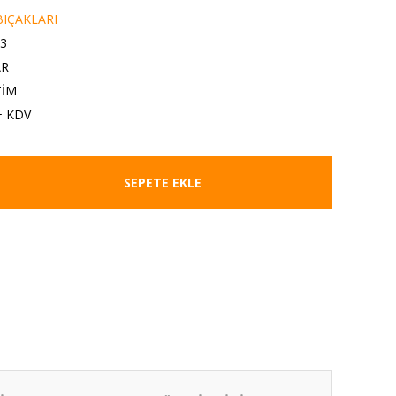
IÇAKLARI
3
AR
TİM
+ KDV
SEPETE EKLE