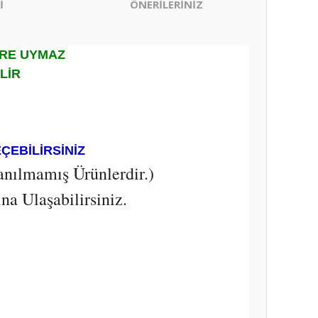
İ
ÖNERİLERİNİZ
ERE UYMAZ
İLİR
EÇEBİLİRSİNİZ
anılmamış Ürünlerdir.)
a Ulaşabilirsiniz.