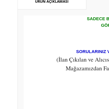
ÜRÜN AÇIKLAMASI
SADECE B
GÖR
SORULARINIZ 
(İlan Çıkılan ve Alıc
Mağazamızdan Fark