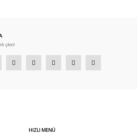
A
lı çıkın!
HIZLI MENÜ