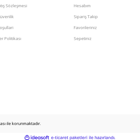
tış Sözleşmesi
Hesabım
Güvenlik
Sipariş Takip
oşullari
Favorileriniz
er Politikası
Sepetiniz
ikası ile korunmaktadır.
ile
ideasoft
e-