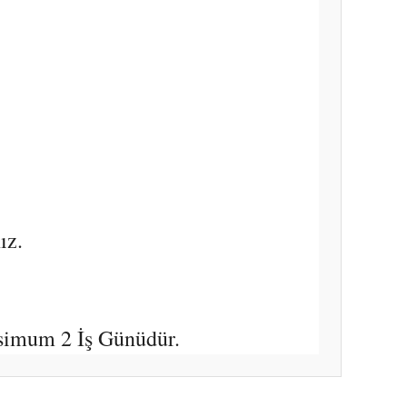
ız.
simum 2 İş Günüdür.
ıza iletebilirsiniz.