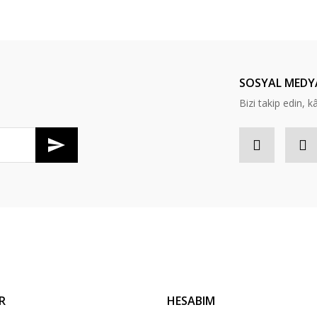
Bu ürüne ilk yorumu siz yapın!
Yorum Yaz
SOSYAL MEDY
Bizi takip edin, kâr
Gönder
R
HESABIM