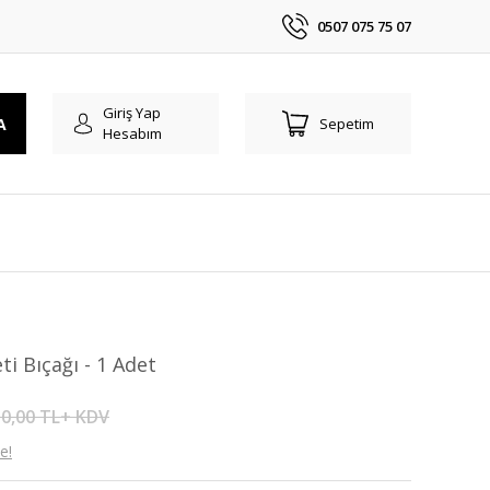
0507 075 75 07
Giriş Yap
A
Sepetim
Hesabım
i Bıçağı - 1 Adet
0,00 TL+ KDV
e!