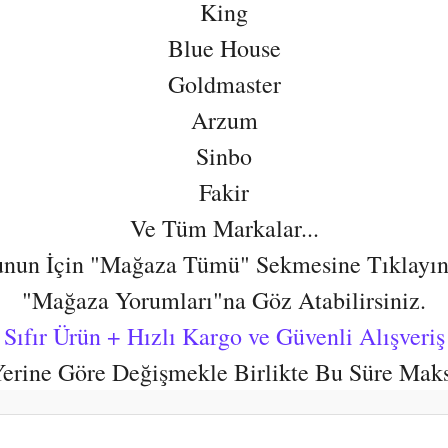
King
Blue House
Goldmaster
Arzum
Sinbo
Fakir
Ve Tüm Markalar...
nun İçin "Mağaza Tümü" Sekmesine Tıklayın
"Mağaza Yorumları"na Göz Atabilirsiniz.
Sıfır Ürün + Hızlı Kargo ve Güvenli Alışveriş
 Yerine Göre Değişmekle Birlikte Bu Süre Mak
er konularda yetersiz gördüğünüz noktaları öneri formunu kullanarak tarafım