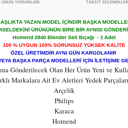
ÜRÜN YORUMLARI
TAKSİT SEÇENEKLER
AŞLIKTA YAZAN MODEL İÇİNDİR BAŞKA MODELL
SELDEKİNİ ÜRÜNÜNÜN BİRE BİR AYNISI GÖNDER
Homend 2840 Blender Seti Bıçağı - 1 Adet
100 % UYGUN 100% SORUNSUZ YÜKSEK KALİTE
ÖZEL ÜRETİMDİR AYNI GÜN KARGOLANIR
VEYA BAŞKA PARÇA MODELLERİ İÇİN İLETİŞİME G
ısına Gönderilecek Olan Her Ürün Yeni ve Kull
lı Markalara Ait Ev Aletleri Yedek Parçaların
Arçelik
Philips
Karaca
Homend