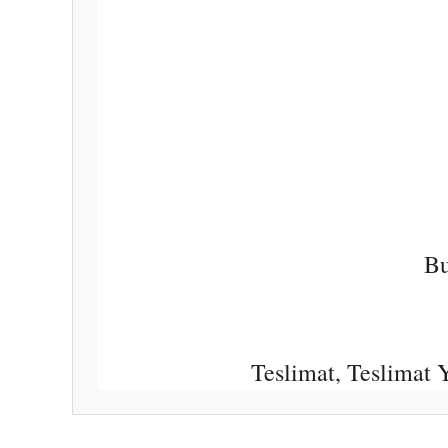
Bu
Teslimat, Teslimat
Bu ürünün fiyat bilgisi, resim, ürün açıklamalarında ve diğ