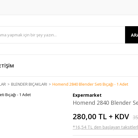
AR
ETİŞİM
LAR
BLENDER BIÇAKLARI
Homend 2840 Blender Seti Bıçağı - 1 Adet
Expermarket
Homend 2840 Blender Set
280,00 TL + KDV
35
*16,54 TL den başlayan taksitlerl