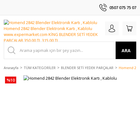
0507 075 75 07
ARA
Anasayfa
TÜM KATEGORİLER
BLENDER SETİ YEDEK PARÇALAR
Homend 2842 
%10