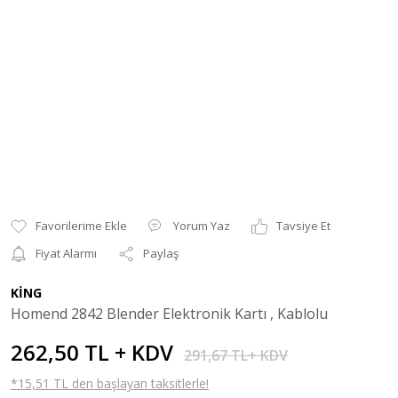
Yorum Yaz
Tavsiye Et
Fiyat Alarmı
Paylaş
KİNG
Homend 2842 Blender Elektronik Kartı , Kablolu
262,50 TL + KDV
291,67 TL+ KDV
*15,51 TL den başlayan taksitlerle!