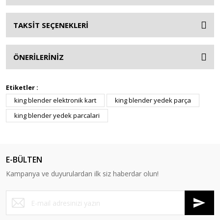
TAKSİT SEÇENEKLERİ
ÖNERİLERİNİZ
Etiketler :
king blender elektronik kart
king blender yedek parça
king blender yedek parcalari
E-BÜLTEN
Kampanya ve duyurulardan ilk siz haberdar olun!