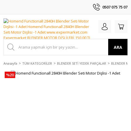
0507 075 75 07
ARA
Anasayfa
TÜM KATEGORİLER
BLENDER SETİ YEDEK PARÇALAR
BLENDER MO
%20