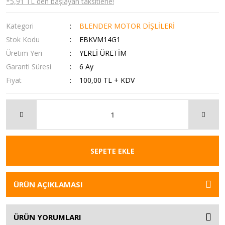
*5,91 TL den başlayan taksitlerle!
Kategori
BLENDER MOTOR DİŞLİLERİ
Stok Kodu
EBKVM14G1
Üretim Yeri
YERLİ ÜRETİM
Garanti Süresi
6 Ay
Fiyat
100,00 TL + KDV
SEPETE EKLE
ÜRÜN AÇIKLAMASI
ÜRÜN YORUMLARI