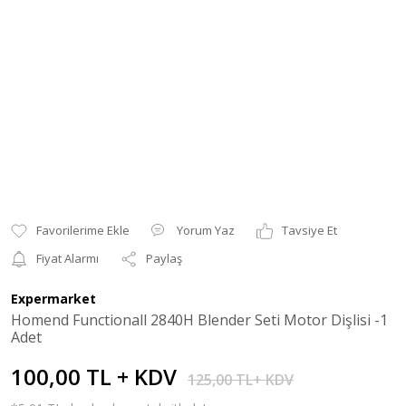
Yorum Yaz
Tavsiye Et
Fiyat Alarmı
Paylaş
Expermarket
Homend Functionall 2840H Blender Seti Motor Dişlisi -1
Adet
100,00 TL + KDV
125,00 TL+ KDV