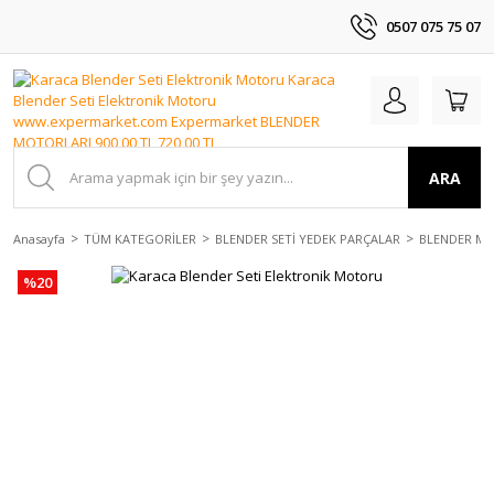
0507 075 75 07
ARA
Anasayfa
TÜM KATEGORİLER
BLENDER SETİ YEDEK PARÇALAR
BLENDER M
%20