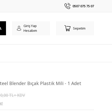
0507 075 75 07
Giriş Yap
A
Sepetim
Hesabım
el Blender Bıçak Plastik Mili - 1 Adet
0,00 TL+ KDV
e!