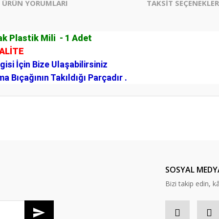
ÜRÜN YORUMLARI
TAKSİT SEÇENEKLER
 Plastik Mili - 1 Adet
KALİTE
si İçin Bize Ulaşabilirsiniz
a Bıçağının Takıldığı Parçadır .
er konularda yetersiz gördüğünüz noktaları öneri formunu kullanarak tarafım
Bu ürüne ilk yorumu siz yapın!
Yorum Yaz
SOSYAL MEDY
Bizi takip edin, kâr