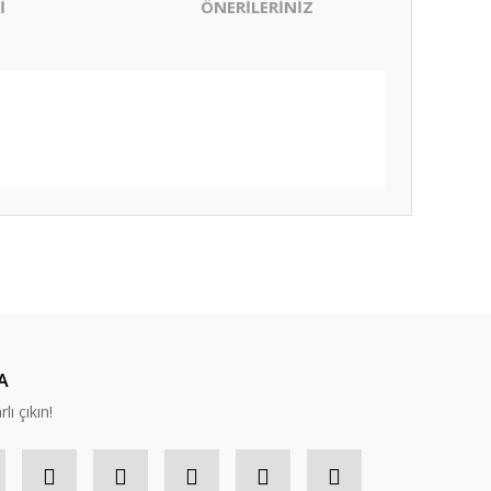
İ
ÖNERİLERİNİZ
ıza iletebilirsiniz.
A
lı çıkın!