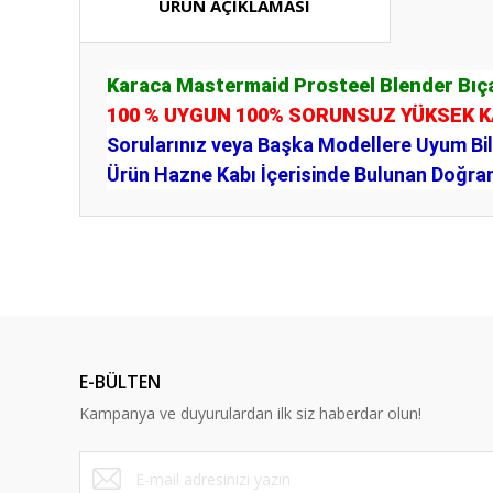
ÜRÜN AÇIKLAMASI
Karaca Mastermaid Prosteel Blender Bıçak
100 % UYGUN 100% SORUNSUZ YÜKSEK 
Sorularınız veya Başka Modellere Uyum Bilgi
Ürün Hazne Kabı İçerisinde Bulunan Doğram
Bu ürünün fiyat bilgisi, resim, ürün açıklamalarında ve diğ
Görüş ve önerileriniz için teşekkür ederiz.
Ürün resmi kalitesiz, bozuk veya görüntülenemiyor.
Ürün açıklamasında eksik bilgiler bulunuyor.
E-BÜLTEN
Ürün bilgilerinde hatalar bulunuyor.
Kampanya ve duyurulardan ilk siz haberdar olun!
Ürün fiyatı diğer sitelerden daha pahalı.
Bu ürüne benzer farklı alternatifler olmalı.