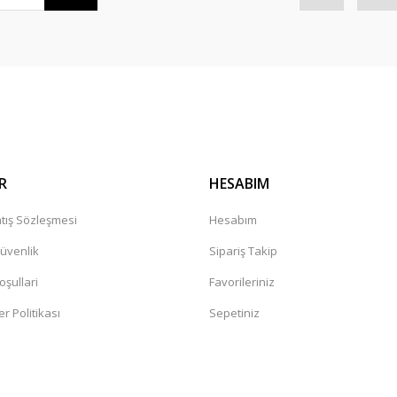
Gönder
R
HESABIM
tış Sözleşmesi
Hesabım
Güvenlik
Sipariş Takip
oşullari
Favorileriniz
er Politikası
Sepetiniz