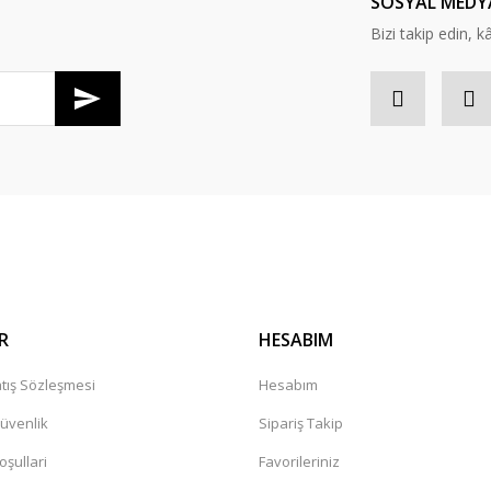
SOSYAL MEDY
Bizi takip edin, kâr
Gönder
R
HESABIM
tış Sözleşmesi
Hesabım
Güvenlik
Sipariş Takip
oşullari
Favorileriniz