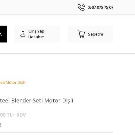
0507 075 75 07
Giriş Yap
A
Sepetim
Hesabım
ti Motor Dişli
eel Blender Seti Motor Dişli
,00 TL+ KDV
!