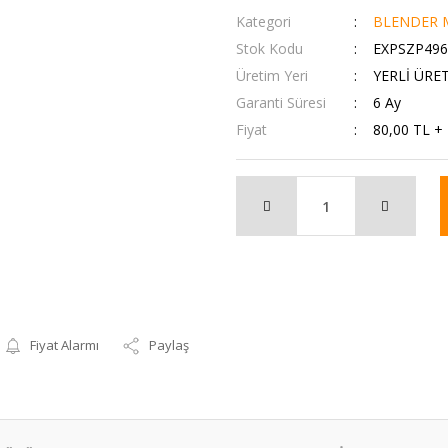
Kategori
BLENDER M
Stok Kodu
EXPSZP496
Üretim Yeri
YERLİ ÜRE
Garanti Süresi
6 Ay
Fiyat
80,00 TL +
Fiyat Alarmı
Paylaş