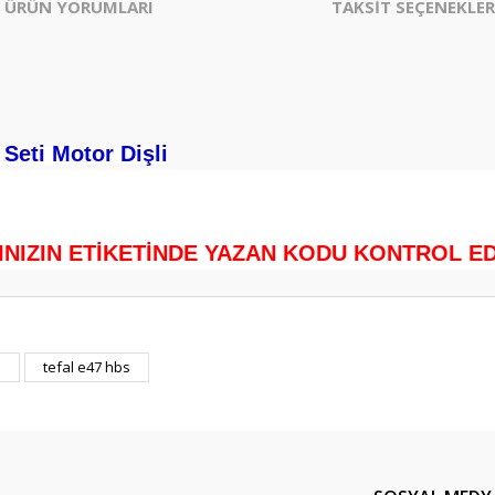
ÜRÜN YORUMLARI
TAKSİT SEÇENEKLER
Seti Motor Dişli
.
INIZIN ETİKETİNDE YAZAN KODU KONTROL EDİ
er konularda yetersiz gördüğünüz noktaları öneri formunu kullanarak tarafım
a
tefal e47 hbs
Bu ürüne ilk yorumu siz yapın!
Yorum Yaz