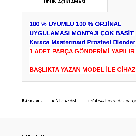
ÜRÜN AÇIKLAMASI
100 % UYUMLU 100 % ORJİNAL
UYGULAMASI MONTAJI ÇOK BASİT
Karaca Mastermaid Prosteel Blender 
1 ADET PARÇA GÖNDERİMİ YAPILIR
BAŞLIKTA YAZAN MODEL İLE CİHAZ
Bu ürünün fiyat bilgisi, resim, ürün açıklamalarında ve diğ
Görüş ve önerileriniz için teşekkür ederiz.
Etiketler :
tefal e 47 dişli
tefal e47 hbs yedek parç
Ürün resmi kalitesiz, bozuk veya görüntülenemiyor.
Ürün açıklamasında eksik bilgiler bulunuyor.
Ürün bilgilerinde hatalar bulunuyor.