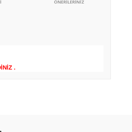
İ
ÖNERİLERİNİZ
NİZ .
ıza iletebilirsiniz.