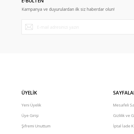
E-BÜLTEN
Ürün fiyatı diğer sitelerden daha pahalı.
Kampanya ve duyurulardan ilk siz haberdar olun!
Bu ürüne benzer farklı alternatifler olmalı.
ÜYELİK
SAYFALA
Yeni Üyelik
Mesafeli Sa
Üye Girişi
Gizlilik ve 
Şifremi Unuttum
İptal İade K