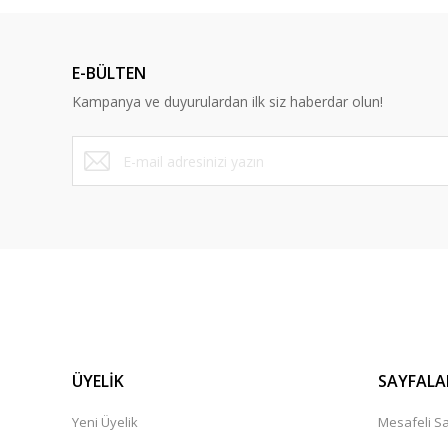
Ürün resmi kalitesiz, bozuk veya görüntülenemiyor.
Ürün açıklamasında eksik bilgiler bulunuyor.
E-BÜLTEN
Ürün bilgilerinde hatalar bulunuyor.
Kampanya ve duyurulardan ilk siz haberdar olun!
Ürün fiyatı diğer sitelerden daha pahalı.
Bu ürüne benzer farklı alternatifler olmalı.
ÜYELİK
SAYFALA
Yeni Üyelik
Mesafeli Sa