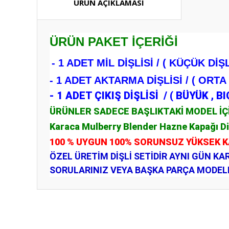
ÜRÜN AÇIKLAMASI
ÜRÜN PAKET İÇERİĞİ
- 1 ADET MİL DİŞLİSİ / ( KÜÇÜK DİŞL
- 1 ADET AKTARMA DİŞLİSİ / ( ORTA 
- 1 ADET ÇIKIŞ DİŞLİSİ / ( BÜYÜK , BI
ÜRÜNLER SADECE BAŞLIKTAKİ MODEL İÇ
Karaca Mulberry Blender Hazne Kapağı Di
100 % UYGUN 100% SORUNSUZ YÜKSEK 
ÖZEL ÜRETİM DİŞLİ SETİDİR AYNI GÜN KA
SORULARINIZ VEYA BAŞKA PARÇA MODELLE
Bu ürünün fiyat bilgisi, resim, ürün açıklamalarında ve diğ
Görüş ve önerileriniz için teşekkür ederiz.