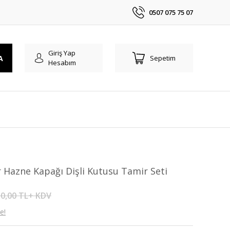
0507 075 75 07
Giriş Yap
A
Sepetim
Hesabım
 Hazne Kapağı Dişli Kutusu Tamir Seti
0,00 TL+ KDV
e!