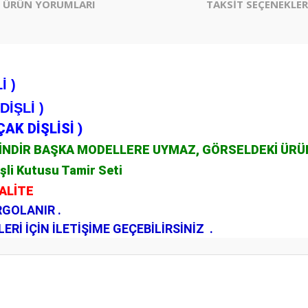
ÜRÜN YORUMLARI
TAKSİT SEÇENEKLER
İ )
DİŞLİ )
ÇAK DİŞLİSİ )
İNDİR BAŞKA MODELLERE UYMAZ, GÖRSELDEKİ ÜRÜNL
şli Kutusu Tamir Seti
KALİTE
RGOLANIR .
Rİ İÇİN İLETİŞİME GEÇEBİLİRSİNİZ .
er konularda yetersiz gördüğünüz noktaları öneri formunu kullanarak tarafım
Bu ürüne ilk yorumu siz yapın!