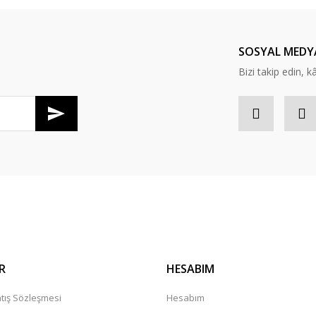
Yorum Yaz
SOSYAL MEDY
Bizi takip edin, kâr
Gönder
R
HESABIM
tış Sözleşmesi
Hesabım