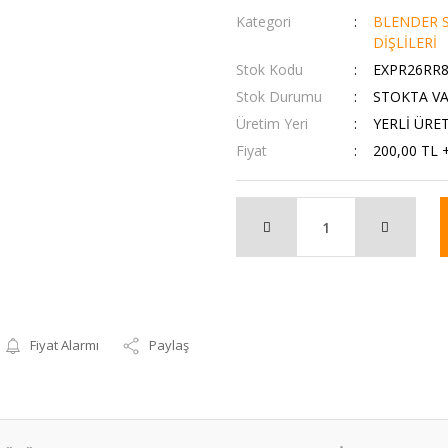
Kategori
BLENDER S
DİŞLİLERİ
Stok Kodu
EXPR26RR
Stok Durumu
STOKTA V
Üretim Yeri
YERLİ ÜRE
Fiyat
200,00 TL 
Fiyat Alarmı
Paylaş